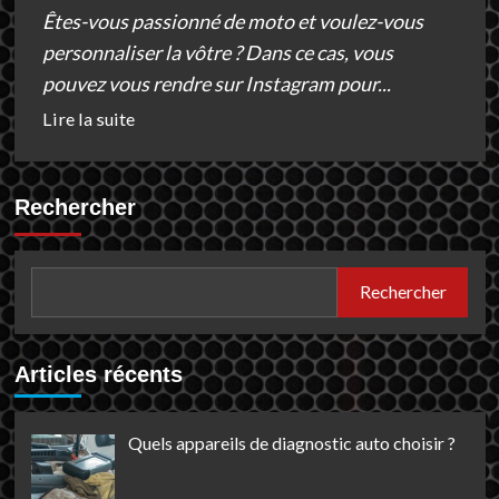
Êtes-vous passionné de moto et voulez-vous
personnaliser la vôtre ? Dans ce cas, vous
pouvez vous rendre sur Instagram pour...
En
Lire la suite
savoir
plus
sur
Rechercher
Instagram
download
:
Rechercher
pour
télécharger
les
Articles récents
meilleures
vidéos
Quels appareils de diagnostic auto choisir ?
de
tuning